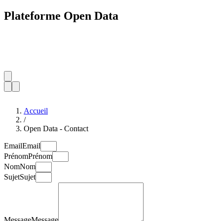
Plateforme Open Data
Accueil
/
Open Data - Contact
Email
Email
Prénom
Prénom
Nom
Nom
Sujet
Sujet
Message
Message