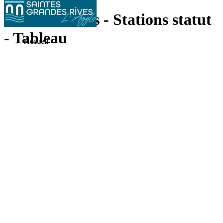
Vélos Modalis - Stations statut
- Tableau
Accueil